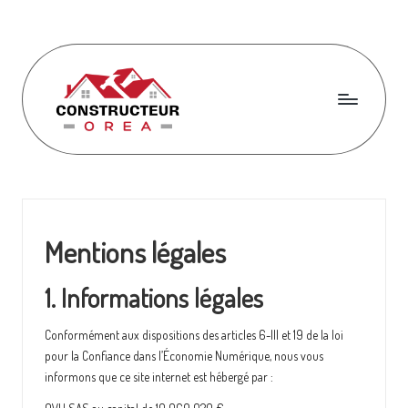
Skip
to
content
C
o
n
s
Mentions légales
t
1. Informations légales
r
u
Conformément aux dispositions des articles 6-III et 19 de la loi
pour la Confiance dans l’Économie Numérique, nous vous
c
informons que ce site internet est hébergé par :
t