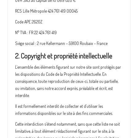
OVH SAS au capital de 10 069 020 €
e
RCS Lille Métropole 424 761 419 00045
u
Code APE 2620Z
r
N° TVA : FR 22 424 761 419
o
Siège social : 2 rue Kellermann – 59100 Roubaix – France
r
2. Copyright et propriété intellectuelle
e
L’ensemble des éléments figurant sur notre site sont protégés par
a
les dispositions du Code de la Propriété Intellectuelle. En
conséquence, toute reproduction de ceux-ci, totale ou partielle,
ou imitation, sans notre accord exprès, préalable et écrit, est
interdite.
Il est formellement interdit de collecter et d’utiliser les
informations disponibles sur le site à des fins commerciales.
Cette interdiction s’étend notamment, sans que cette liste ne soit
limitative, à tout élément rédactionnel figurant sur le site, à la