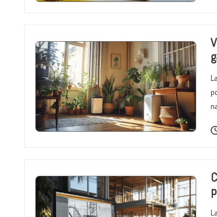
c
t
V
g
e
u
La
po
r
na
o
r
e
C
a
p
La