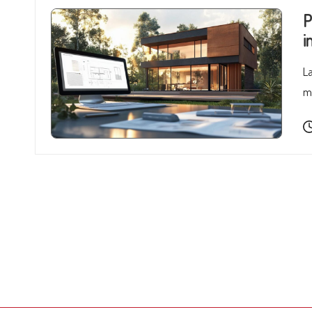
P
i
La
ma